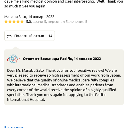
gave me a kind medical opinion and clear interpreting. Well, Thank you
so much & See you again
Manabu Sato, 14 января 2022
5.0
,
врачи
5
,
персонал
5
,
лечение
5
Полезный отзыв
14
Ответ от Больницы Pacific
,
14 января 2022
Dear Mr. Manabu Sato Thank you for your positive review! We are
very pleased to receive so high assessment of our work from Japan.
We believe that the quality of online medical care fully complies
with international medical standards and enables patients from
every corner of the world receive the opinion of a highly qualified
specialists. Thank you ones again for applying to the Pacific
International Hospital.
Все отзывы
→