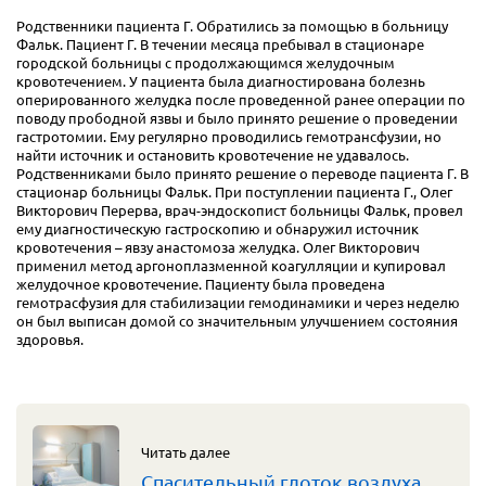
Родственники пациента Г. Обратились за помощью в больницу
Фальк. Пациент Г. В течении месяца пребывал в стационаре
городской больницы с продолжающимся желудочным
кровотечением. У пациента была диагностирована болезнь
оперированного желудка после проведенной ранее операции по
поводу прободной язвы и было принято решение о проведении
гастротомии. Ему регулярно проводились гемотрансфузии, но
найти источник и остановить кровотечение не удавалось.
Родственниками было принято решение о переводе пациента Г. В
стационар больницы Фальк. При поступлении пациента Г., Олег
Викторович Перерва, врач-эндоскопист больницы Фальк, провел
ему диагностическую гастроскопию и обнаружил источник
кровотечения – явзу анастомоза желудка. Олег Викторович
применил метод аргоноплазменной коагулляции и купировал
желудочное кровотечение. Пациенту была проведена
гемотрасфузия для стабилизации гемодинамики и через неделю
он был выписан домой со значительным улучшением состояния
здоровья.
Читать далее
Спасительный глоток воздуха