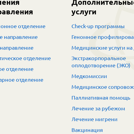
ления
Дополнительны
равления
услуги
онное отделение
Check-up программы
е направление
Геномное профилиров
 направление
Медицинские услуги на
тическое отделение
Экстракорпоральное
оплодотворение (ЭКО)
е отделение
Медкомиссии
арное отделение
Медицинское сопрово
Паллиативная помощь
Лечение за рубежом
Лечение мигрени
Вакцинация