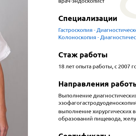
врач-эндоскопист
Специализации
Гастроскопия
- Диагностичес
Колоноскопия
- Диагностиче
Стаж работы
18 лет опыта работы, с 2007 г
Направления работ
Выполнение диагностических
эзофагогастродуоденоскопия
выполнение хирургических в
образований пищевода, желу