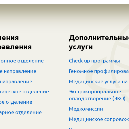
ления
Дополнительны
равления
услуги
онное отделение
Check-up программы
е направление
Геномное профилиров
 направление
Медицинские услуги на
тическое отделение
Экстракорпоральное
оплодотворение (ЭКО)
е отделение
Медкомиссии
арное отделение
Медицинское сопрово