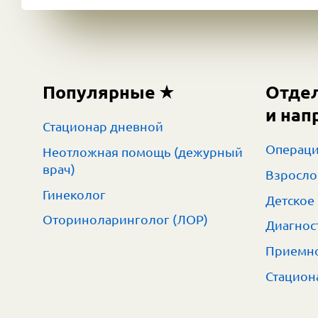
Популярные
Отде
и нап
Стационар дневной
Операци
Неотложная помощь (дежурный
врач)
Взросло
Гинеколог
Детское
Оториноларинголог (ЛОР)
Диагнос
Приемно
Стацион