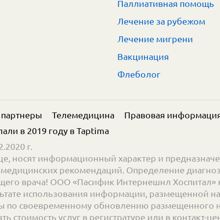
Паллиативная помощь
Лечение за рубежом
Лечение мигрени
Вакцинация
Флеболог
 партнеры
Телемедицина
Правовая информаци
елали в 2019 году в
Taptima
.2020 г.
е, носят информационный характер и предназначе
ве медицинских рекомендаций. Определение диагноз
его врача! ООО «Пасифик Интернешнл Хоспитал» н
ьтате использования информации, размещенной на с
 по своевременному обновлению размещенного на 
 стоимость услуг в регистратуре или в контакт-цент