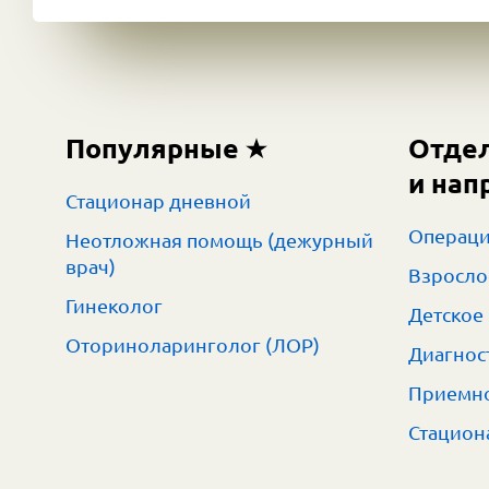
Популярные
Отде
и нап
Стационар дневной
Операци
Неотложная помощь (дежурный
врач)
Взросло
Гинеколог
Детское
Оториноларинголог (ЛОР)
Диагнос
Приемно
Стацион