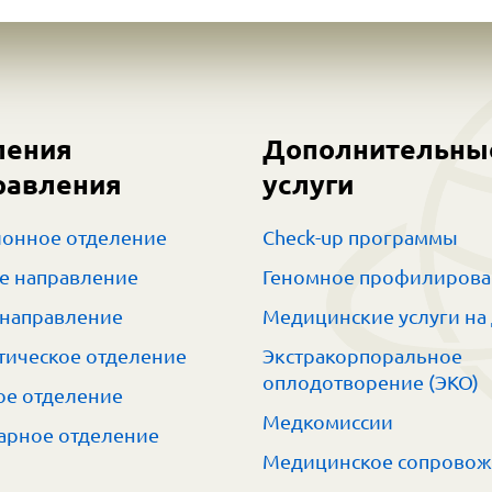
ления
Дополнительны
равления
услуги
онное отделение
Check-up программы
е направление
Геномное профилиров
 направление
Медицинские услуги на
тическое отделение
Экстракорпоральное
оплодотворение (ЭКО)
е отделение
Медкомиссии
арное отделение
Медицинское сопрово