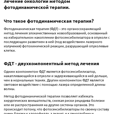
лечение онкологии методом
фотодинамической терапии.
Что такое фотодинамическая терапия?
Фотодинамическая терапия (ФДТ) – это органосохраняющий
метод лечения злокачественных новообразований, основанный
на избирательном накоплении фотосенсибилизатора в опухоли с
последующим развитием в ней (под воздействием лазерного
излучения) фотохимической реакции, разрушающей опухолевые
клетки.
ФДТ - двухкомпонентный метод лечения
Одним компонентом ФДТ является фотосенсибилизатор,
накапливающийся в опухоли и задерживающийся в ней дольше,
чем в нормальных тканях. Другим компонентом ФДТ является
световое воздействие с помощью лазера определенной длины
волны.
Метод фотодинамической терапии позволяет избежать
хирургических вмешательств, снижая риски рецидива болезни
или ее распространения на другие системы органов. Это
происходит потому, что фотосенсибилизаторы по своему составу
очень близки к хлорофиллу, а значит, и к гемоглобину и