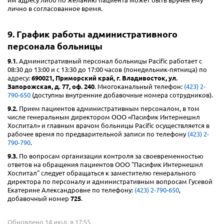
им адресу либо по желанию пациента может быть вручен ему
лично в согласованное время.
9. График работы административного
персонала больницы
9.1.
Административный персонал больницы Pacific работает с
08:30 до 13:00 и с 13:30 до 17:00 часов (понедельник-пятница) по
адресу:
690021, Приморский край, г. Владивосток, ул.
Запорожская, д. 77, оф. 240
. Многоканальный телефон:
(423) 2-
790-650
(доступны внутренние добавочные номера сотрудников).
9.2.
Прием пациентов административным персоналом, в том
числе генеральным директором ООО «Пасифик Интернешнл
Хоспитал» и главным врачом больницы Pacific осуществляется в
рабочее время по предварительной записи по телефону
(423) 2-
790-790
.
9.3.
По вопросам организации контроля за своевременностью
ответов на обращения пациентов ООО "Пасифик Интернешнл
Хоспитал" следует обращаться к заместителю генерального
директора по персоналу и административным вопросам Гусевой
Екатерине Александровне по телефону:
(423) 2-790-650
,
добавочный номер
725
.
Обновлено 14 июл. в 17:55