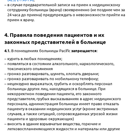
в случае предварительной записи на прием к медицинскому
сотруднику больницы (врачу) своевременно (не позднее чем за
24 часа до приема) предупреждать о невозможности прийти на
прием к врачу.
4. Правила поведения пациентов и их
законных представителей в больнице
4.1.
В помещениях больницы Pacific
запрещается
:
курить в любых помещениях;
появляться в состоянии алкогольного, наркологического,
токсического опьянения
громко разговаривать, шуметь, хлопать дверьми;
громко разговаривать по мобильному телефону;
нецензурно выражаться, грубить и оскорблять персонал
больницы других лиц, находящихся в больнице. При
некорректном поведении пациента, его законного
представителя, грубых высказываниях в адрес медицинского
персонала, администрация больницы имеет право отказать
пациенту в оказании медицинских услуг (кроме экстренных
случаев, а также ситуаций, сопровождаемых угрозой жизни
пациента и здоровью окружающих)
вносить в здание взрывчатые вещества, горючие и
легковоспламеняющиеся жидкости и материалы или другие