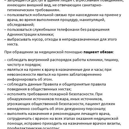
запрещается доступ в здание лицам с агрессивным поведением,
имеющим внешний вид, не отвечающим санитарно-
гигиеническим требованиям.
пользоваться мобильной связью при нахождении на приеме у
врача, во время выполнения процедур, манипуляций,
обследований;
пользоваться служебными телефонами без разрешения
Администрации клиники;
выбрасывать мусор, отходы в непредназначенные для этого
места.
При обращении за медицинской помощью
пациент обязан
:
соблюдать внутренний распорядок работы клиники, тишину,
чистоту и порядок;
являться на прием к врачу в назначенные дни и часы; при
невозможности явиться на прием заблаговременно
информировать об этом.
соблюдать данные Правила и общепринятые правила
поведения в общественных местах;
исполнять требования пожарной безопасности. При
обнаружении источников пожара, иных источников,
угрожающих общественной безопасности, пациент должен
немедленно сообщить об этом дежурному персоналу;
выполнять назначения и рекомендации лечащего врача,
сотрудничать с врачом на всех этапах оказания медицинской
помощи, исправно приходить на назначенные врачом визиты,
профилактические осмотры;