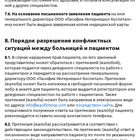
отражающей состояние его здоровья, и получать консультации по
ней у других специалистов.
7.6. На основании письменного заявления пациента
на имя
генерального директора ООО «Пасифик Интернешнл Хоспитал»
ему может быть выдана заверенная копия медицинской карты.
8. Порядок разрешения конфликтных
ситуаций между больницей и пациентом
8.1.
В случае нарушения прав пациента, он (его законный
представитель) может обратиться с претензией (жалобой),
которая подается через дежурного специалиста по работе с
пациентами и передается на рассмотрение генеральному
директору ООО «Пасифик Интернешнл Хоспитал». Претензия
(жалоба) может быть изложена в свободной письменной форме
либо в анкете для пациента, которая выдается регистратором или
дежурным специалистом по работе с пациентами. Также
претензия (жалоба) может быть направлена в электронном виде
по адресу:
info@pacifichosp.com
или
посредством сайта
. Для
оперативного получения ответа на претензию (жалобу) пациенту
рекомендуется оставить номер контактного телефона.
8.2.
Претензия (жалоба) рассматривается в соответствии с
действующим законодательством. На претензию (жалобу) ответ в
письменном виде направляется пациенту по почте по указанному