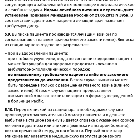
сопутствующего заболеваний и выполняющее профилактические
и лечебные задачи.
Нормы лечебного питания и перечень диет
установлен Приказом Минздрава России от 21.06.2013 N 395н.
В
соответствии с диагнозом пациента лечащий врач назначает
требуемую диету.
5.9.
Выписка пациента производится лечащим врачом по
согласованию с главным врачом (или его заместителем). Выписка
из стационарного отделения разрешается:
при выздоровлении пациента;
при стойком улучшении, когда по состоянию здоровья пациент
может без ущерба для здоровья продолжать лечение в
амбулаторно-поликлиническом порядке;
по письменному требованию пациента либо его законного
представителя до излечения.
В этом случае выписка может
быть проведена только с разрешения главного врача (или его
заместителя). В таком случае пациент предоставляет
письменный отказ от госпитализации по форме, утвержденной
в больнице Pacific.
5.10.
Перед выпиской из стационара в необходимых случаях
производится заключительный осмотр пациента и в день его
выбытия из стационара ему выдается справка с указанием сроков
лечения и диагноза или эпикриз (выписка из истории болезни),
листок временной нетрудоспособности. Первый экземпляр
эпикриза вклеивается в медицинскую карту стационарного