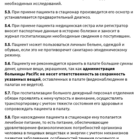
необходимых исследований.
5.3.
При приеме пациента в стационар производится его осмотр и
устанавливается предварительный диагноз.
5.4.
При приеме пациента медицинская сестра или регистратор
вносит паспортные данные в историю болезни и заносит в
журнал госпитализации необходимые сведения о поступившем.
5.5.
Пациент может пользоваться личным бельем, одеждой и
обувью, если это не противоречит санитарно-эпидемическому
режиму.
5.6.
Пациенту не рекомендуется хранить в палате большие суммы
денег, ценные вещи, украшения, так как
администрация
больницы Pacific не несет ответственность за сохранность
указанных вещей
, оставленных в палате (видеонаблюдение в
палатах не ведется).
5.7.
При госпитализации больного дежурный персонал отделения
обязан проявлять к нему чуткость и внимание, осуществлять
транспортировку с учетом тяжести состояния его здоровья и
сопровождать пациента в палату.
5.8.
При нахождении пациента в стационаре ему полагается
лечебное питание, то есть питание, обеспечивающее
удовлетворение физиологических потребностей организма
человека в пищевых веществах и энергии с учетом механизмов
развития заболевания, особенностей течения основного и