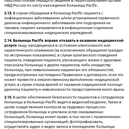
персонал обязан передать сведения в территориальные органы
МВД России по месту нахождения больницы Pacific.
2.13.
В случае обращения в больницу Pacific пациента с
инфекционным заболеванием и/или установления первичного
диагноза инфекционного заболевания или подозрения на
таковое, пациент направляется в инфекционные отделения
специализированных медицинских учреждений.
2.14.
Больница Pacific вправе отказать в оказании медицинской
услуги
лицу, находящемуся в состоянии алкогольного или
наркотического опьянения (за исключением обращения граждан
по экстренным показаниям), в случае хулиганского поведения
пациента, поведения пациента, угрожающего жизни и здоровью
персонала больницы и других пациентов, либо имуществу
больницы, при невыполнении пациентам его обязанностей,
предусмотренных настоящими Правилами и договором, если это
может привести к некачественному выполнению медицинской
услуги, в случае отказа врачей от оказания медицинской помощи
данному пациенту и невозможности предоставления иного врача.
2.15.
В целях обеспечения безопасности пациентов и сотрудников
больницы в больнице Pacific ведется видеонаблюдение. Также в
целях осуществления контроля за трудовым процессом
сотрудников больницы и рекламы услуг, оказываемых
больницей, больница имеет право, в том числе с привлечением
специализированных организаций, фотографировать,
осуществлять аудио и видео запись в помещениях больницы