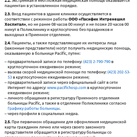
2.2.
Экстренная и неотложная медицинская помощь оказывается
пациентам в установленном порядке.
2.3.
Вход пациентов в здание клиники осуществляется в
соответствии с режимом работы
ООО «Пасифик Интренешнл
Хоспитал»
, но не ранее 08 часов 00 минут и не позже 20 часов 00
минут в Поликлинику и круглосуточно без праздников и
выходных в Приемное отделение.
2.4.
Пациенты, а также представляющие их интересы лица
(законные представители) могут получить медицинскую помощь,
оказываемую в больнице Pacific, путем:
предварительной записи по телефону:
(423) 2-790-790
в
круглосуточном ежедневном режиме;
вызова скорой медицинской помощи по телефону:
(423) 202-53-
53
в круглосуточном ежедневном режиме;
предварительной записи через официальный сайт в сети
Интернет по адресу:
www.pacifichosp.com
в круглосуточном
ежедневном режиме;
личного обращения в регистратуру Приемного отделения
больницы Pacific, а также в отделение Поликлиники согласно
Графику работы больницы
.
через профили в социальных медиа.
2.5.
При первичном обращении для оформления медицинской
карты гражданин лично или через своего законного
представителя обращается в регистратуру больницы со