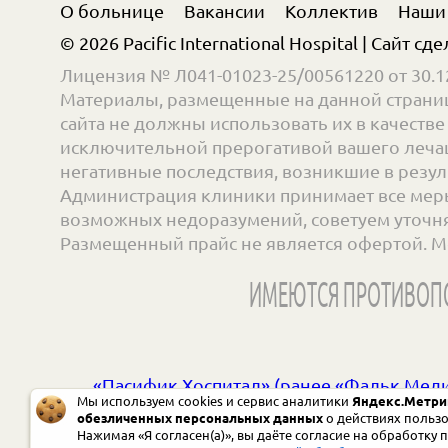
О больнице
Вакансии
Коллектив
Наши
© 2026 Pacific International Hospital | Сайт сд
Лицензия № Л041-01023-25/00561220 от 30.12
Материалы, размещенные на данной страниц
сайта не должны использовать их в качест
исключительной прерогативой вашего лечащ
негативные последствия, возникшие в резул
Администрация клиники принимает все меры
возможных недоразумений, советуем уточнять
Размещенный прайс не является офертой. М
ИМЕЮТСЯ ПРОТИВОПО
«Пасифик Хоспитал» (ранее «Фальк Мед
Мы используем cookies и сервис аналитики
Яндекс.Метри
обезличенных персональных данных
о действиях пользо
Нажимая «Я согласен(а)», вы даёте согласие на обработку