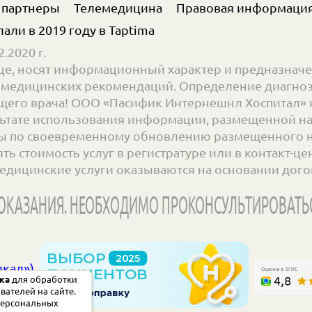
 партнеры
Телемедицина
Правовая информаци
елали в 2019 году в
Taptima
.2020 г.
е, носят информационный характер и предназначе
ве медицинских рекомендаций. Определение диагноз
его врача! ООО «Пасифик Интернешнл Хоспитал» н
ьтате использования информации, размещенной на с
 по своевременному обновлению размещенного на 
 стоимость услуг в регистратуре или в контакт-цент
едицинские услуги оказываются на основании дого
КАЗАНИЯ. НЕОБХОДИМО ПРОКОНСУЛЬТИРОВАТЬ
икал»)
ка
для обработки
вателей на сайте.
 персональных