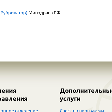
(Рубрикатор)
Минздрава РФ
ления
Дополнительны
равления
услуги
онное отделение
Check-up программы