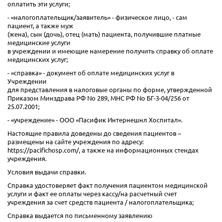
оплатить эти услуги;
- «налогоплательщик/заявитель» - физическое лицо, - сам
пациент, а также муж
(жена), сын (дочь), отец (мать) пациента, получившие платные
медицинские услуги
в учреждении и имеющие намерение получить справку об оплате
медицинских услуг;
- «справка» - документ об оплате медицинских услуг в
Учреждении
для представления в налоговые органы по форме, утвержденной
Приказом Минздрава РФ No 289, МНС РФ No БГ-3-04/256 от
25.07.2001;
- «учреждение» - ООО «Пасифик Интернешнл Хоспитал».
Настоящие правила доведены до сведения пациентов –
размещены на сайте учреждения по адресу:
https://pacifichosp.com/, а также на информационных стендах
учреждения.
Условия выдачи справки.
Справка удостоверяет факт получения пациентом медицинской
услуги и факт ее оплаты через кассу/на расчетный счет
учреждения за счет средств пациента / налогоплательщика;
Справка выдается по письменному заявлению