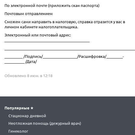
По электронной почте (приложить скан паспорта)
Почтовым отправлением
Сможем сами направить в налоговую, справка отразится у вас в
личном кабинете налогоплательщика.
Электронный или почтовый адрес:
_______________________________________________
________________________________________________________________________
__________ /Подпись/___________________/Расшифровка/_________­­­­­­
___________ /Дата/
Обновлено 8 июн. в 12:18
Популярные
Стационар дневной
Неотложная помощь (дежурный врач)
Гинеколог