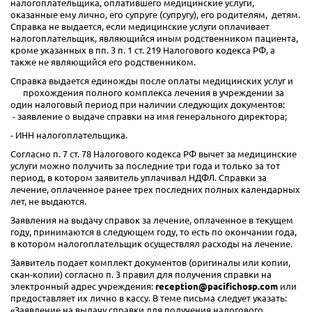
налогоплательщика, оплатившего медицинские услуги,
оказанные ему лично, его супруге (супругу), его родителям, детям.
Справка не выдается, если медицинские услуги оплачивает
налогоплательщик, являющийся иным родственником пациента,
кроме указанных в пп. 3 п. 1 ст. 219 Налогового кодекса РФ, а
также не являющийся его родственником.
Справка выдается единожды после оплаты медицинских услуг и
прохождения полного комплекса лечения в учреждении за
один налоговый период при наличии следующих документов:
- заявление о выдаче справки на имя генерального директора;
- ИНН налогоплательщика.
Согласно п. 7 ст. 78 Налогового кодекса РФ вычет за медицинские
услуги можно получить за последние три года и только за тот
период, в котором заявитель уплачивал НДФЛ. Справки за
лечение, оплаченное ранее трех последних полных календарных
лет, не выдаются.
Заявления на выдачу справок за лечение, оплаченное в текущем
году, принимаются в следующем году, то есть по окончании года,
в котором налогоплательщик осуществлял расходы на лечение.
Заявитель подает комплект документов (оригиналы или копии,
скан-копии) согласно п. 3 правил для получения справки на
электронный адрес учреждения:
reception@pacifichosp.com
или
предоставляет их лично в кассу. В теме письма следует указать:
«Заявление на выдачу справки для получения налогового