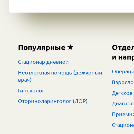
Популярные
Отде
и нап
Стационар дневной
Операци
Неотложная помощь (дежурный
врач)
Взросло
Гинеколог
Детское
Оториноларинголог (ЛОР)
Диагнос
Приемно
Стацион