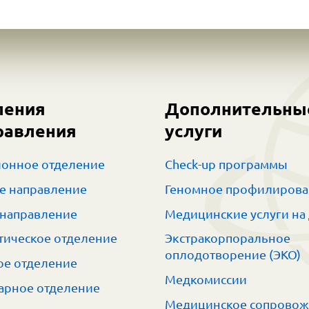
ления
Дополнительны
равления
услуги
онное отделение
Check-up программы
е направление
Геномное профилиров
 направление
Медицинские услуги на
тическое отделение
Экстракорпоральное
оплодотворение (ЭКО)
е отделение
Медкомиссии
арное отделение
Медицинское сопрово