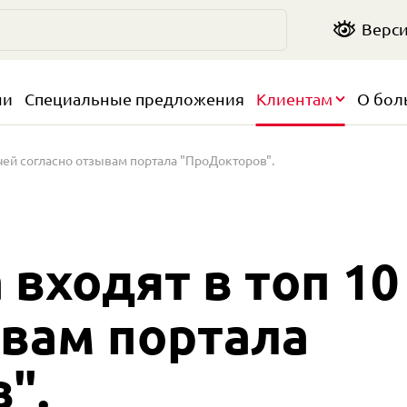
Верси
чи
Специальные предложения
Клиентам
О бол
ачей согласно отзывам портала "ПроДокторов".⠀
входят в топ 10
ывам портала
".⠀