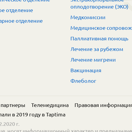
оплодотворение (ЭКО)
е отделение
Медкомиссии
арное отделение
Медицинское сопрово
Паллиативная помощь
Лечение за рубежом
Лечение мигрени
Вакцинация
Флеболог
 партнеры
Телемедицина
Правовая информаци
елали в 2019 году в
Taptima
.2020 г.
е, носят информационный характер и предназначе