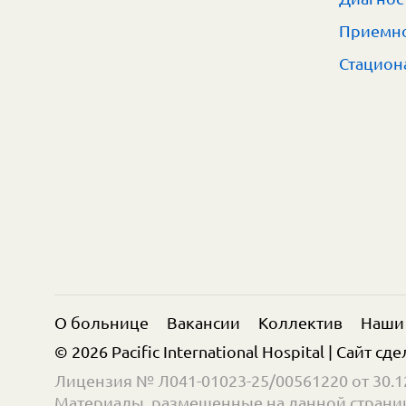
Приемно
Стацион
О больнице
Вакансии
Коллектив
Наши
© 2026 Pacific International Hospital | Сайт сд
Лицензия № Л041-01023-25/00561220 от 30.12
Материалы, размещенные на данной страниц