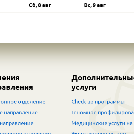
Сб, 8 авг
Вс, 9 авг
ления
Дополнительны
равления
услуги
онное отделение
Check-up программы
е направление
Геномное профилиров
 направление
Медицинские услуги на
тическое отделение
Экстракорпоральное