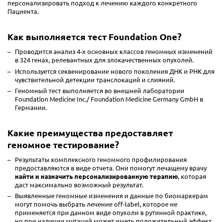
персонализировать подход к лечению каждого конкретного
Пациента.
Как выполняется тест Foundation One?
Проводится анализ 4-х основных классов геномных изменений
в 324 генах, релевантных для злокачественных опухолей.
Используется секвенирование нового поколения ДНК и РНК для
чувствительной детекции транслокаций и слияний.
Геномный тест выполняется во внешней лаборатории
Foundation Medicine Inc./ Foundation Medicine Germany GmbH в
Германии.
Какие преимущества предоставляет
геномное тестирование?
Результаты комплексного геномного профилирования
предоставляются в виде отчета. Они помогут лечащему врачу
найти и назначить персонализированную терапию
, которая
даст максимально возможный результат.
Выявленные геномные изменения и данные по биомаркерам
могут помочь выбрать лечение off-label, которое не
применяется при данном виде опухоли в рутинной практике,
но при наличии мутаций может иметь положительный эффект.