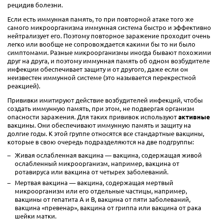
рецидив болезни.
Если есть иммунная память, то при повторной атаке того же
самого микроорганизма иммунная система быстро и эффективно
нейтрализует его. Поэтому повторное заражение проходит очень
легко или вообще не сопровождается какими бы то ни было
симптомами. Разные микроорганизмы иногда бывают похожими
друг на друга, и поэтому иммунная память об одном возбудителе
инфекции обеспечивает защиту и от другого, даже если он
неизвестен иммунной системе (это называется перекрестной
реакцией).
Прививки имитируют действие возбудителей инфекций, чтобы
создать иммунную память, при этом, не подвергая организм
опасности заражения. Для таких прививок используют
активные
вакцины. Они обеспечивают иммунную память и защиту на
долгие годы. К этой группе относятся все стандартные вакцины,
которые в свою очередь подразделяются на две подгруппы:
Живая ослабленная вакцина — вакцина, содержащая живой
ослабленный микроорганизм, например, вакцина от
ротавируса или вакцина от четырех заболеваний.
Мертвая вакцина — вакцина, содержащая мертвый
микроорганизм или его отдельные частицы, например,
вакцины от гепатита А и В, вакцина от пяти заболеваний,
вакцина «превенар», вакцина от гриппа или вакцина от рака
шейки матки.