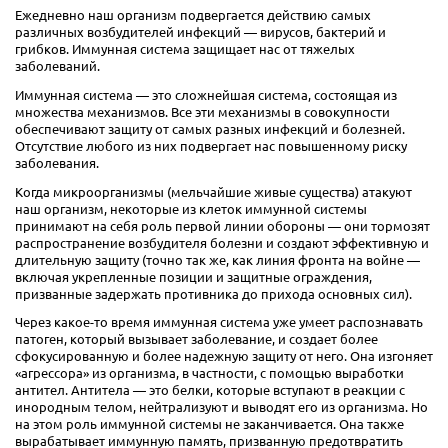
Ежедневно наш организм подвергается действию самых
различных возбудителей инфекций — вирусов, бактерий и
грибков. Иммунная система защищает нас от тяжелых
заболеваний.
Иммунная система — это сложнейшая система, состоящая из
множества механизмов. Все эти механизмы в совокупности
обеспечивают защиту от самых разных инфекций и болезней.
Отсутствие любого из них подвергает нас повышенному риску
заболевания.
Когда микроорганизмы (мельчайшие живые существа) атакуют
наш организм, некоторые из клеток иммунной системы
принимают на себя роль первой линии обороны — они тормозят
распространение возбудителя болезни и создают эффективную и
длительную защиту (точно так же, как линия фронта на войне —
включая укрепленные позиции и защитные ограждения,
призванные задержать противника до прихода основных сил).
Через какое-то время иммунная система уже умеет распознавать
патоген, который вызывает заболевание, и создает более
сфокусированную и более надежную защиту от него. Она изгоняет
«агрессора» из организма, в частности, с помощью выработки
антител. Антитела — это белки, которые вступают в реакции с
инородным телом, нейтрализуют и выводят его из организма. Но
на этом роль иммунной системы не заканчивается. Она также
вырабатывает иммунную память, призванную предотвратить