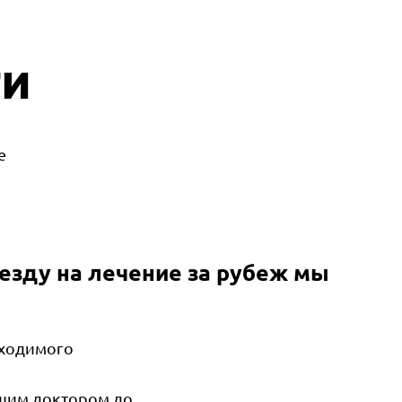
ги
е
езду на лечение за рубеж мы
бходимого
ащим доктором до