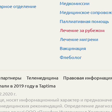
Медкомиссии
арное отделение
Медицинское сопрово
Паллиативная помощь
Лечение за рубежом
Лечение мигрени
Вакцинация
Флеболог
 партнеры
Телемедицина
Правовая информаци
елали в 2019 году в
Taptima
.2020 г.
е, носят информационный характер и предназначе
ве медицинских рекомендаций. Определение диагноз
его врача! ООО «Пасифик Интернешнл Хоспитал» н