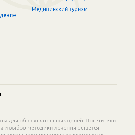
Медицинский туризм
ждение
я
ны для образовательных целей. Посетители
а и выбор методики лечения остается
е несёт ответственности за возможные