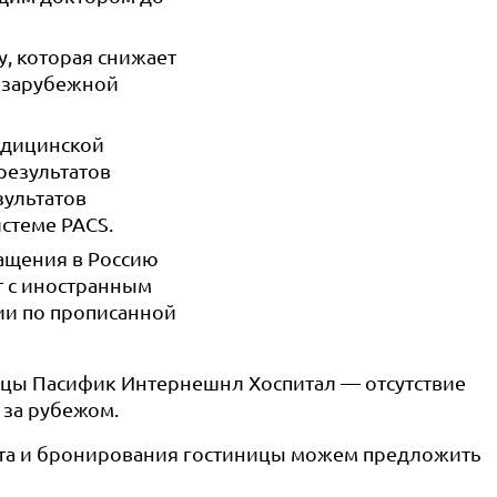
, которая снижает
в зарубежной
едицинской
результатов
зультатов
стеме PACS.
ащения в Россию
т с иностранным
ии по прописанной
ицы Пасифик Интернешнл Хоспитал — отсутствие
 за рубежом.
та и бронирования гостиницы можем предложить