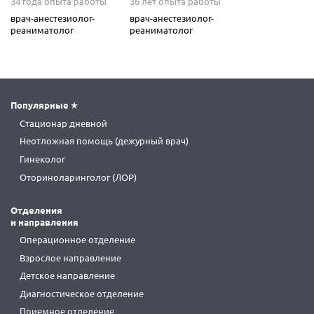
34 года опыта работы
36 лет опыта работы
врач-анестезиолог-
врач-анестезиолог-
реаниматолог
реаниматолог
Популярные
Стационар дневной
Неотложная помощь (дежурный врач)
Гинеколог
Оториноларинголог (ЛОР)
Отделения
и направления
Операционное отделение
Взрослое направление
Детское направление
Диагностическое отделение
Приемное отделение