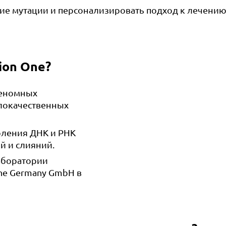
ие мутации и персонализировать подход к лечени
ion One?
геномных
злокачественных
оления ДНК и РНК
й и слияний.
аборатории
cine Germany GmbH в