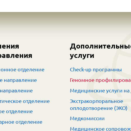
ления
Дополнительны
равления
услуги
онное отделение
Check-up программы
е направление
Геномное профилиров
 направление
Медицинские услуги на
тическое отделение
Экстракорпоральное
оплодотворение (ЭКО)
е отделение
Медкомиссии
арное отделение
Медицинское сопрово