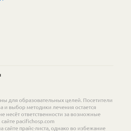
я
ны для образовательных целей. Посетители
а и выбор методики лечения остается
е несёт ответственности за возможные
айте pacifichosp.com
сайте прайс-листа, однако во избежание