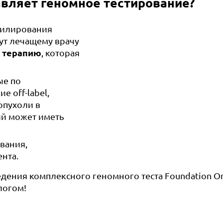
вляет геномное тестирование?
филирования
гут лечащему врачу
ю терапию
, которая
ые по
 off-label,
опухоли в
ий может иметь
вания,
нта.
дения комплексного геномного теста Foundation O
логом!