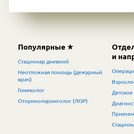
Популярные
Отде
и нап
Стационар дневной
Операци
Неотложная помощь (дежурный
врач)
Взросло
Гинеколог
Детское
Оториноларинголог (ЛОР)
Диагнос
Приемно
Стацион