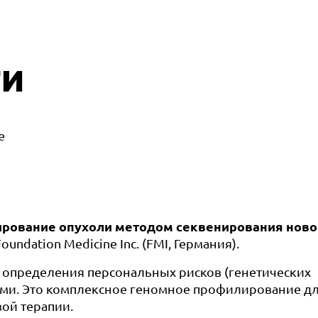
ги
е
ирование опухоли методом секвенирования ново
ndation Medicine Inc. (FMI, Германия).
б определения персональных рисков (генетических
ими. Это комплексное геномное профилирование д
ой терапии.