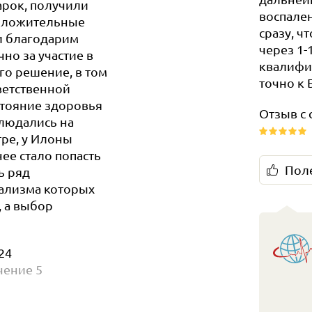
арок, получили
воспале
положительные
сразу, ч
и благодарим
через 1-
но за участие в
квалифи
о решение, в том
точно к
тветственной
стояние здоровья
Отзыв с 
блюдались на
тре, у Илоны
ее стало попасть
Пол
ь ряд
нализма которых
, а выбор
24
чение
5