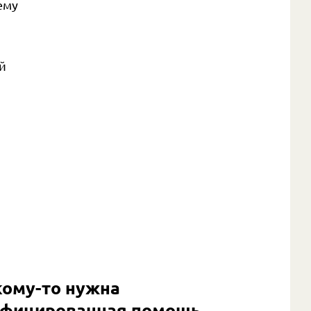
ему
й
кому-то нужна
ифицированная помощь