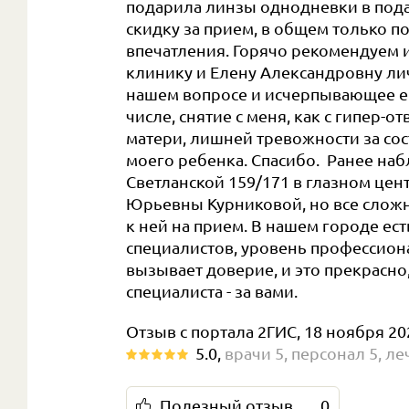
подарила линзы однодневки в под
скидку за прием, в общем только 
впечатления. Горячо рекомендуем 
клинику и Елену Александровну лич
нашем вопросе и исчерпывающее ег
числе, снятие с меня, как с гипер-о
матери, лишней тревожности за со
моего ребенка. Спасибо. Ранее на
Светланской 159/171 в глазном цен
Юрьевны Курниковой, но все сложн
к ней на прием. В нашем городе ест
специалистов, уровень профессио
вызывает доверие, и это прекрасно
специалиста - за вами.
Отзыв с портала 2ГИС, 18 ноября 20
5.0
,
врачи
5
,
персонал
5
,
ле
Полезный отзыв
0