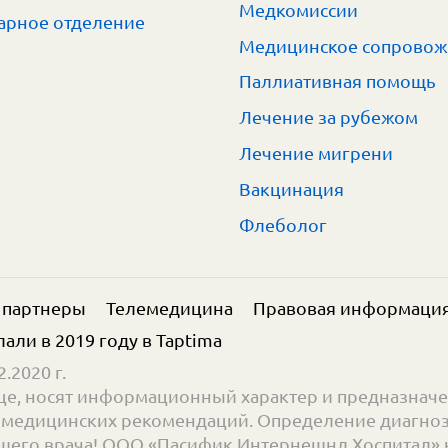
Медкомиссии
арное отделение
Медицинское сопрово
Паллиативная помощь
Лечение за рубежом
Лечение мигрени
Вакцинация
Флеболог
 партнеры
Телемедицина
Правовая информаци
елали в 2019 году в
Taptima
.2020 г.
е, носят информационный характер и предназначе
ве медицинских рекомендаций. Определение диагноз
его врача! ООО «Пасифик Интернешнл Хоспитал» н