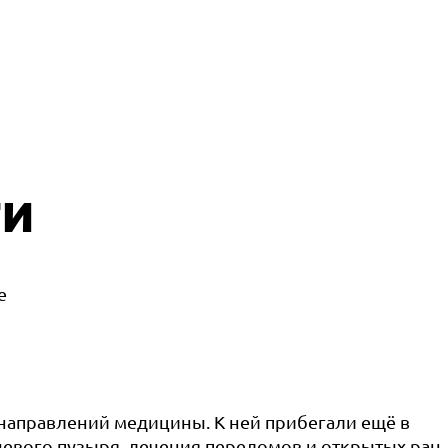
ги
е
 направлений медицины. К ней прибегали ещё в
евого пузыря, лечения переломов и открытых ран.