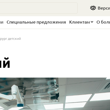
Верси
чи
Специальные предложения
Клиентам
О бол
рург детский
ий