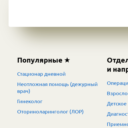
Популярные
Отде
и нап
Стационар дневной
Операци
Неотложная помощь (дежурный
врач)
Взросло
Гинеколог
Детское
Оториноларинголог (ЛОР)
Диагнос
Приемно