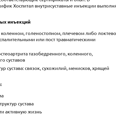
ифик Хоспитал внутрисуставные инъекции выполн
ных инъекций
 коленном, голеностопном, плечевом либо локтев
оспалительными или пост травматическими
остеоартрита тазобедренного, коленного,
го суставов
р сустава: связок, сухожилий, менисков, хрящей
:
ма
руктур сустава
сти активную жизнь