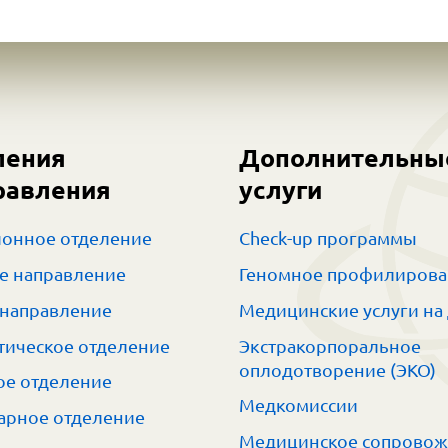
ления
Дополнительны
равления
услуги
онное отделение
Check-up программы
е направление
Геномное профилиров
 направление
Медицинские услуги на
тическое отделение
Экстракорпоральное
оплодотворение (ЭКО)
е отделение
Медкомиссии
арное отделение
Медицинское сопрово