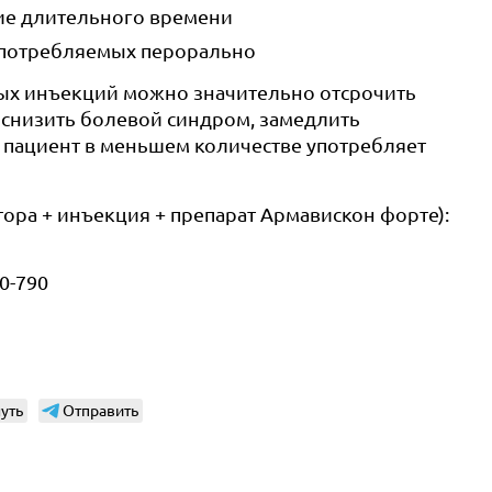
ние длительного времени
употребляемых перорально
ных инъекций можно значительно отсрочить
 снизить болевой синдром, замедлить
 пациент в меньшем количестве употребляет
ора + инъекция + препарат Армавискон форте):
0-790
уть
Отправить