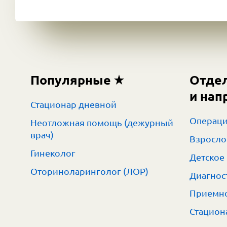
Популярные
Отде
и нап
Стационар дневной
Операци
Неотложная помощь (дежурный
врач)
Взросло
Гинеколог
Детское
Оториноларинголог (ЛОР)
Диагнос
Приемно
Стацион