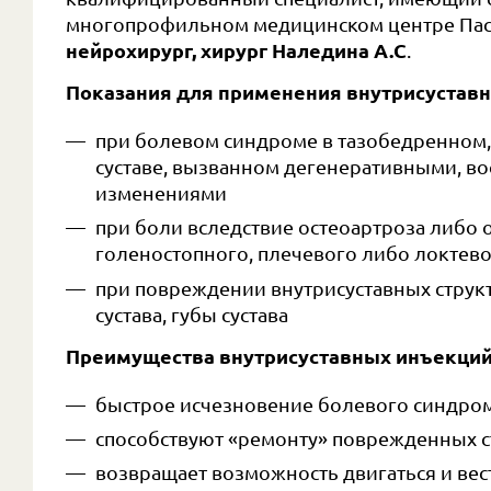
многопрофильном медицинском центре Пас
нейрохирург, хирург Наледина А.С
.
Показания для применения внутрисустав
при болевом синдроме в тазобедренном,
суставе, вызванном дегенеративными, в
изменениями
при боли вследствие остеоартроза либо 
голеностопного, плечевого либо локтево
при повреждении внутрисуставных структу
сустава, губы сустава
Преимущества внутрисуставных инъекций
быстрое исчезновение болевого синдро
способствуют «ремонту» поврежденных ст
возвращает возможность двигаться и ве