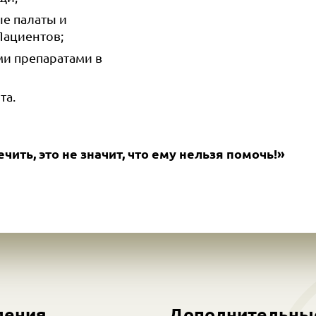
е палаты и
Пациентов;
и препаратами в
та.
ить, это не значит, что ему нельзя помочь!»
ления
Дополнительны