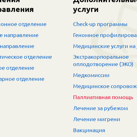
равления
услуги
онное отделение
Check-up программы
е направление
Геномное профилиров
 направление
Медицинские услуги на
тическое отделение
Экстракорпоральное
оплодотворение (ЭКО)
е отделение
Медкомиссии
арное отделение
Медицинское сопрово
Паллиативная помощь
Лечение за рубежом
Лечение мигрени
Вакцинация