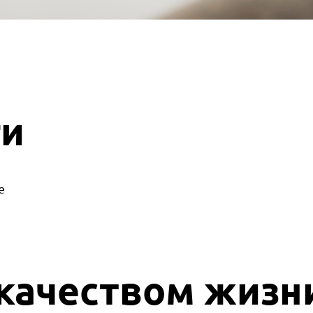
ги
е
качеством жизн