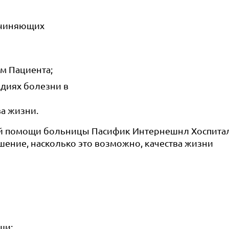
ичиняющих
м Пациента;
адиях болезни в
а жизни.
ной помощи больницы Пасифик Интернешнл Хоспитал
шение, насколько это возможно, качества жизни
щи;