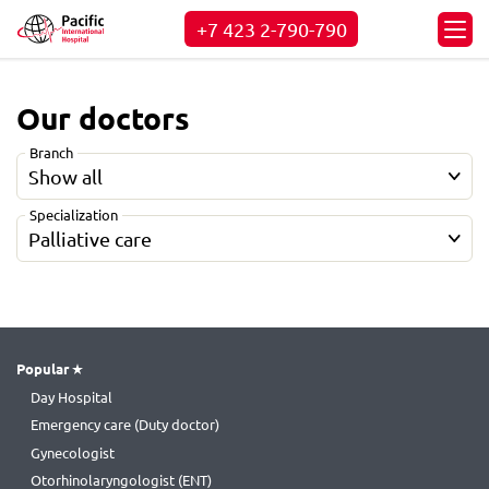
+7 423
2-790-790
Our doctors
Branch
Show all
Specialization
Palliative care
Popular
Day Hospital
Emergency care (Duty doctor)
Gynecologist
Otorhinolaryngologist (ENT)