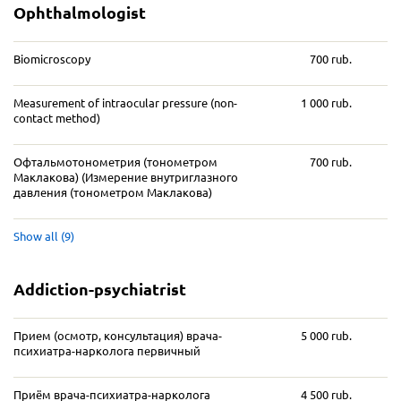
Ophthalmologist
Biomicroscopy
700 rub.
Measurement of intraocular pressure (non-
1 000 rub.
contact method)
Офтальмотонометрия (тонометром
700 rub.
Маклакова) (Измерение внутриглазного
давления (тонометром Маклакова)
Show all (9)
Addiction-psychiatrist
Прием (осмотр, консультация) врача-
5 000 rub.
психиатра-нарколога первичный
Приём врача-психиатра-нарколога
4 500 rub.