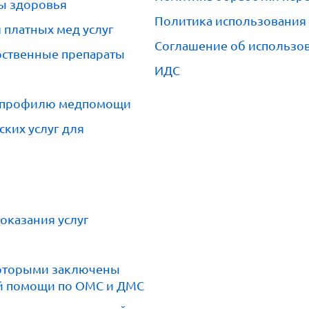
ны здоровья
Политика использования
 платных мед услуг
Соглашение об использов
ственные препараты
ИДС
о профилю медпомощи
ких услуг для
оказания услуг
которыми заключены
ой помощи по ОМС и ДМС