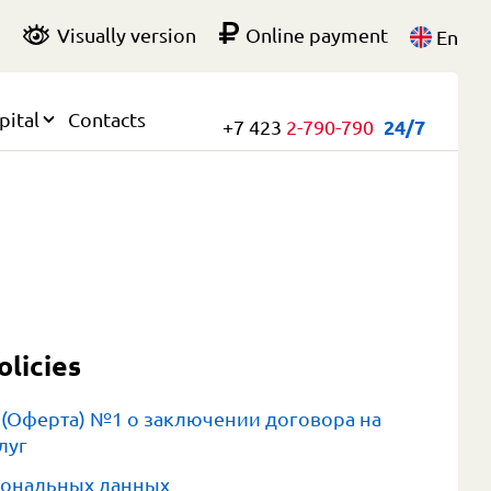
Visually version
Online payment
En
pital
Contacts
+7 423
2-790-790
24/7
licies
(Оферта) №1 о заключении договора на
луг
сональных данных