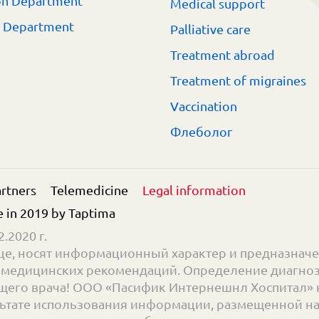
on Department
Medical support
t Department
Palliative care
Treatment abroad
Treatment of migraines
Vaccination
Флеболог
rtners
Telemedicine
Legal information
e in 2019 by
Taptima
.2020 г.
е, носят информационный характер и предназначе
ве медицинских рекомендаций. Определение диагноз
его врача! ООО «Пасифик Интернешнл Хоспитал» н
ьтате использования информации, размещенной на с