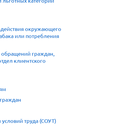
 льготных категорий
оздействия окружающего
табака или потребления
м обращений граждан,
отдел клиентского
иям
 граждан
 условий труда (СОУТ)