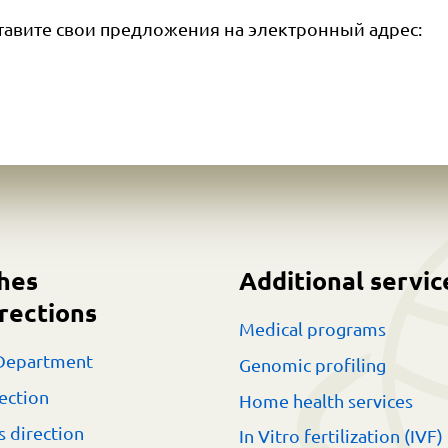
тавите свои предложения на электронный адрес:
hes
Additional servic
rections
Medical programs
Department
Genomic profiling
ection
Home health services
s direction
In Vitro fertilization (IVF)