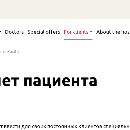
Doctors
Special offers
For clients
About the hos
та Pacific
ет пациента
ет ввести для своих постоянных клиентов специаль