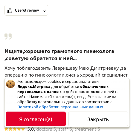
Useful review
0
Ищите,хорошего грамотного гинеколога
,советую обратится к ней...
Хочу поблагодарить Лаврищеву Маю Дмитриевну ,за
операцию по гинекологии,очень хороший специалист
врач от Бога!Ищите,хорошего грамотного гинеколога
Мы используем cookies и сервис аналитики
Яндекс.Метрика
для обработки
обезличенных
,советую обратится к ней всегда поможет поддержит
персональных данных
о действиях пользователей на
..операция прошла успешно все рассказала
сайте. Нажимая «Я согласен(а)», вы даёте согласие на
показала,что и как теперь только к ней и всем
обработку персональных данных в соответствии с
Политикой обработки персональных данных
.
советую только её..
Я согласен(а)
Закрыть
Александра, 16 марта 2023
5.0
,
doctors
5
,
staff
5
,
treatment
5