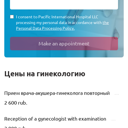
I consent to Pacific International Hospital LLC
processing my personal data in accordance with
the
Personal Data Processing Policy.
Make an appointment
Цены на гинекологию
Прием врача-акушера-гинеколога повторный
2 600 rub.
Reception of a gynecologist with examination