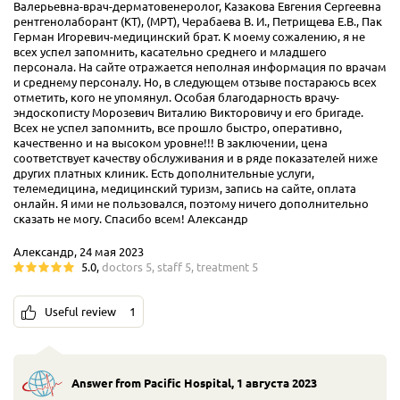
Валерьевна-врач-дерматовенеролог, Казакова Евгения Сергеевна
рентгенолаборант (КТ), (МРТ), Черабаева В. И., Петрищева Е.В., Пак
Герман Игоревич-медицинский брат. К моему сожалению, я не
всех успел запомнить, касательно среднего и младшего
персонала. На сайте отражается неполная информация по врачам
и среднему персоналу. Но, в следующем отзыве постараюсь всех
отметить, кого не упомянул. Особая благодарность врачу-
эндоскописту Морозевич Виталию Викторовичу и его бригаде.
Всех не успел запомнить, все прошло быстро, оперативно,
качественно и на высоком уровне!!! В заключении, цена
соответствует качеству обслуживания и в ряде показателей ниже
других платных клиник. Есть дополнительные услуги,
телемедицина, медицинский туризм, запись на сайте, оплата
онлайн. Я ими не пользовался, поэтому ничего дополнительно
сказать не могу. Спасибо всем! Александр
Александр, 24 мая 2023
5.0
,
doctors
5
,
staff
5
,
treatment
5
Useful review
1
Answer from Pacific Hospital
,
1 августа 2023