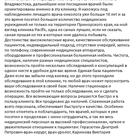
Владивостока, дальнейшие мои посещения врачей были
ориентированы именно в эту клинику. Я нахожусь под
наблюдением лечащего врача-онколога уже больше 10 лет и за
это время посетил большое количество медицинских
учреждений не только на территории Приморского края, на мой
взгляд клиника Pacific, одна из самых лучших, если не сказать,
самая лучшая из тех в которых мне удалось побывать.
Достоинства: высококлассные врачи, качественное обслуживание
пациентов, индивидуальный подход, отсутствие очередей, запись
по телефону, современная медицинская аппаратура,
оборудование и профессиональная больничная мебель. Чистота,
порядок, наличие разных медицинских специалистов,
возможность пройти несколько обследований и консультаций в
одном месте в удобное для вас время. Единая база пациентов.
Даже если вы забыли мед книжку, но до этого проходили
обследование в этой клинике, то любой врач может просмотреть
ваши обследования в своей базе. Наличие стационара и
возможность пройти не только обследование, но и сделать
операцию. Все возникающие вопросы решаются быстро и в
пользу клиента. Все продумано до мелочей. Слаженная работа
всего персонала, обеспечивает быстроту и качество. Особенно
хотел отметить и поблагодарить, тех врачей, которых я уже
посетил и продолжаю с ними сотрудничать, а так же весь
медицинский персонал за высокий профессионализм, чуткое и
уважительное отношение к пациентам: Герасютин Дмитрий
Петрович-врач-хирург, врач-уролог, Каримова Виктория