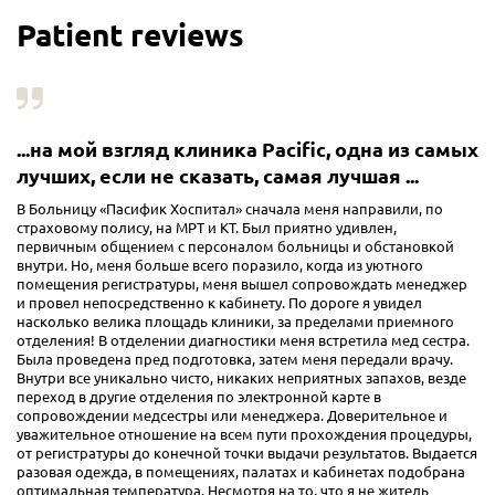
Patient reviews
...на мой взгляд клиника Pacific, одна из самых
лучших, если не сказать, самая лучшая ...
В Больницу «Пасифик Хоспитал» сначала меня направили, по
страховому полису, на МРТ и КТ. Был приятно удивлен,
первичным общением с персоналом больницы и обстановкой
внутри. Но, меня больше всего поразило, когда из уютного
помещения регистратуры, меня вышел сопровождать менеджер
и провел непосредственно к кабинету. По дороге я увидел
насколько велика площадь клиники, за пределами приемного
отделения! В отделении диагностики меня встретила мед сестра.
Была проведена пред подготовка, затем меня передали врачу.
Внутри все уникально чисто, никаких неприятных запахов, везде
переход в другие отделения по электронной карте в
сопровождении медсестры или менеджера. Доверительное и
уважительное отношение на всем пути прохождения процедуры,
от регистратуры до конечной точки выдачи результатов. Выдается
разовая одежда, в помещениях, палатах и кабинетах подобрана
оптимальная температура. Несмотря на то, что я не житель