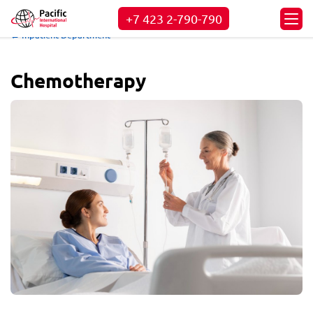
+7 423
2-790-790
← Inpatient Department
Chemotherapy