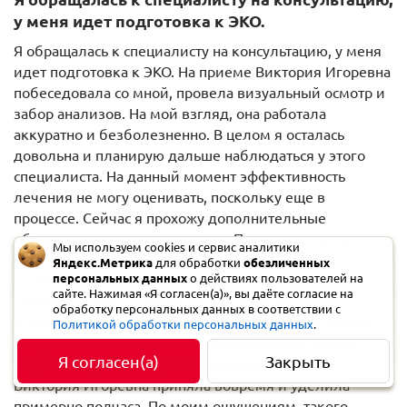
у меня идет подготовка к ЭКО.
Я обращалась к специалисту на консультацию, у меня
идет подготовка к ЭКО. На приеме Виктория Игоревна
побеседовала со мной, провела визуальный осмотр и
забор анализов. На мой взгляд, она работала
аккуратно и безболезненно. В целом я осталась
довольна и планирую дальше наблюдаться у этого
специалиста. На данный момент эффективность
лечения не могу оценивать, поскольку еще в
процессе. Сейчас я прохожу дополнительные
обследования и сдаю анализы. По моему мнению,
Мы используем cookies и сервис аналитики
Виктория Игоревна добрая и вежливая по отношению
Яндекс.Метрика
для обработки
обезличенных
персональных данных
о действиях пользователей на
к своим пациентам. Мне понравилось, что она
сайте. Нажимая «Я согласен(а)», вы даёте согласие на
прямолинейна и конкретна. По ситуации
обработку персональных данных в соответствии с
информировала вполне доступно и понятно. Данного
Политикой обработки персональных данных
.
специалиста я бы могла порекомендовать другим
Я согласен(а)
Закрыть
пациентам для посещения. Насколько я помню,
Виктория Игоревна приняла вовремя и уделила
примерно полчаса. По моим ощущениям, такого