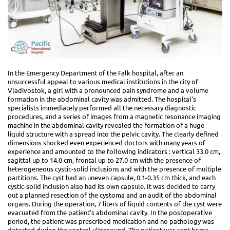
In the Emergency Department of the Falk hospital, after an
unsuccessful appeal to various medical institutions in the city of
Vladivostok, a girl with a pronounced pain syndrome and a volume
formation in the abdominal cavity was admitted. The hospital's
specialists immediately performed all the necessary diagnostic
procedures, and a series of images from a magnetic resonance imaging
machine in the abdominal cavity revealed the formation of a huge
liquid structure with a spread into the pelvic cavity. The clearly defined
dimensions shocked even experienced doctors with many years of
experience and amounted to the following indicators : vertical 33.0 cm,
sagittal up to 14.0 cm, frontal up to 27.0 cm with the presence of
heterogeneous cystic-solid inclusions and with the presence of multiple
partitions. The cyst had an uneven capsule, 0.1-0.35 cm thick, and each
cystic-solid inclusion also had its own capsule. It was decided to carry
out a planned resection of the cystoma and an audit of the abdominal
organs. During the operation, 7 liters of liquid contents of the cyst were
evacuated from the patient's abdominal cavity. In the postoperative
period, the patient was prescribed medication and no pathology was
detected during the control ultrasound. The patient was sent home